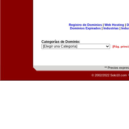
Registro de Dominios
|
Web Hosting
|
D
Dominios Expirados
|
Industrias
|
Indu
Categorías de Dominio:
[Pág. princi
** Precios expre
© 2002/2022 Solo10.com