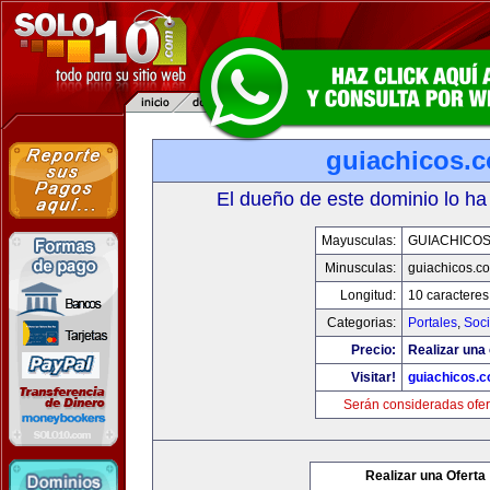
guiachicos.
El dueño de este dominio lo ha
Mayusculas:
GUIACHICO
Minusculas:
guiachicos.c
Longitud:
10 caracteres
Categorias:
Portales
,
Soc
Precio:
Realizar una 
Visitar!
guiachicos.
Serán consideradas ofer
Realizar una Oferta