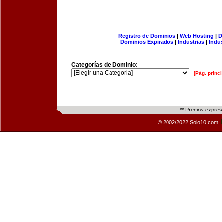
Registro de Dominios
|
Web Hosting
|
D
Dominios Expirados
|
Industrias
|
Indu
Categorías de Dominio:
[Pág. princi
** Precios expre
© 2002/2022 Solo10.com