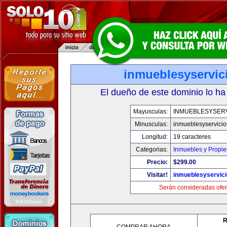
inmueblesyservic
El dueño de este dominio lo ha
Mayusculas:
INMUEBLESYSERV
Minusculas:
inmueblesyservici
Longitud:
19 caracteres
Categorias:
Inmuebles y Propi
Precio:
$299.00
Visitar!
inmueblesyservic
Serán consideradas ofer
R