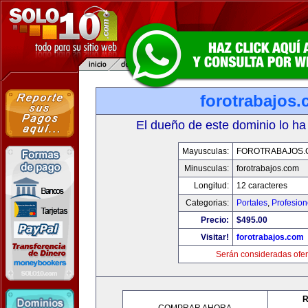
forotrabajos
El dueño de este dominio lo ha
Mayusculas:
FOROTRABAJOS.
Minusculas:
forotrabajos.com
Longitud:
12 caracteres
Categorias:
Portales
,
Profesio
Precio:
$495.00
Visitar!
forotrabajos.com
Serán consideradas ofer
R