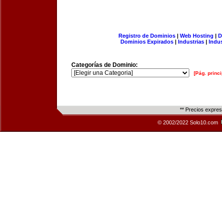
Registro de Dominios
|
Web Hosting
|
D
Dominios Expirados
|
Industrias
|
Indu
Categorías de Dominio:
[Pág. princi
** Precios expre
© 2002/2022 Solo10.com