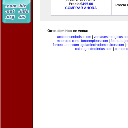
COMPRAR AHORA
Precio $
495.00
Precio 
COMPRAR AHORA
Otros dominios en venta:
accionesenbolsa.com
|
ventasestrategicas.c
maestros.com
|
foroempleos.com
|
forotrabaj
foroecuador.com
|
guiaelectrodomesticos.com
|
catalogosdeofertas.com
|
cursomo