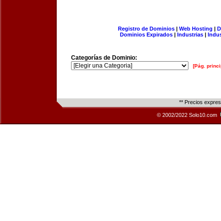
Registro de Dominios
|
Web Hosting
|
D
Dominios Expirados
|
Industrias
|
Indu
Categorías de Dominio:
[Pág. princi
** Precios expre
© 2002/2022 Solo10.com