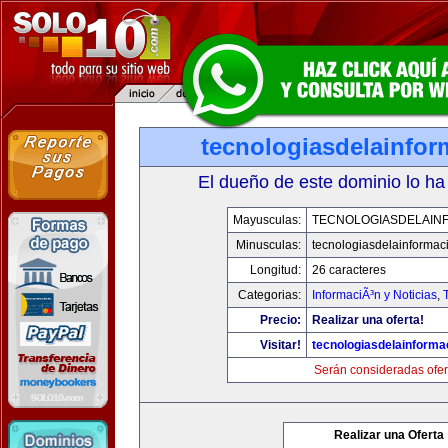
tecnologiasdelainfo
El dueño de este dominio lo ha
Mayusculas:
TECNOLOGIASDELAIN
Minusculas:
tecnologiasdelainformac
Longitud:
26 caracteres
Categorias:
InformaciÃ³n y Noticias
,
Precio:
Realizar una oferta!
Visitar!
tecnologiasdelainforma
Serán consideradas ofer
Realizar una Oferta