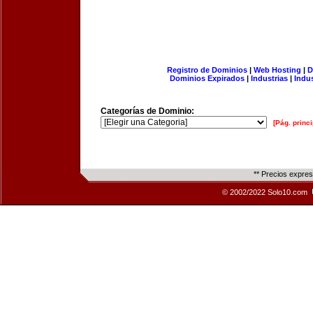
Registro de Dominios
|
Web Hosting
|
D
Dominios Expirados
|
Industrias
|
Indu
Categorías de Dominio:
[Pág. princi
** Precios expre
© 2002/2022 Solo10.com