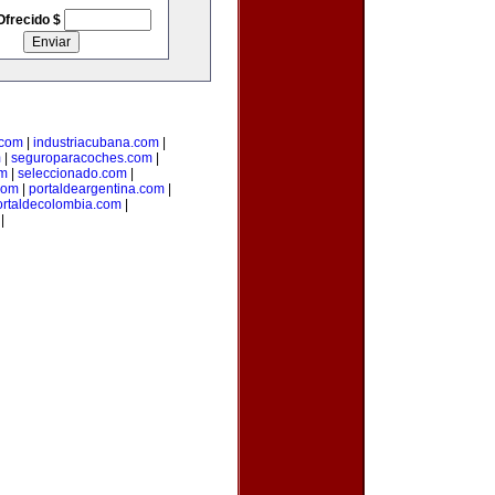
Ofrecido $
.com
|
industriacubana.com
|
m
|
seguroparacoches.com
|
om
|
seleccionado.com
|
com
|
portaldeargentina.com
|
ortaldecolombia.com
|
|