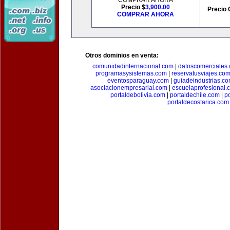
COMPRAR AHORA
Precio $
3,900.00
Precio 
COMPRAR AHORA
Otros dominios en venta:
comunidadinternacional.com
|
datoscomerciales
programasysistemas.com
|
reservatusviajes.co
eventosparaguay.com
|
guiadeindustrias.c
asociacionempresarial.com
|
escuelaprofesional.
portaldebolivia.com
|
portaldechile.com
|
p
portaldecostarica.com