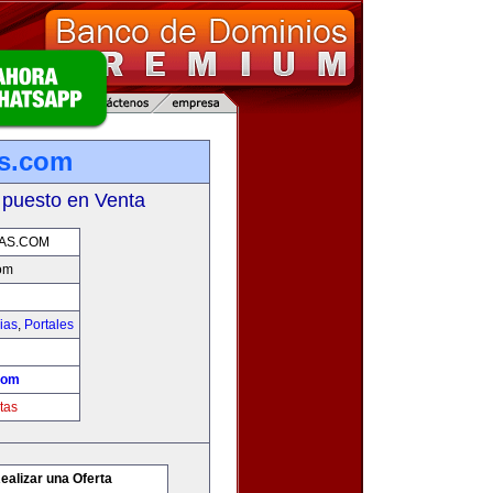
as.com
 puesto en Venta
AS.COM
om
ias
,
Portales
com
tas
ealizar una Oferta